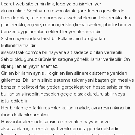
ticaret web sitelerinin link, logo ya da isimleri yer
almamalıdır. Seçili vitrin resmi olarak işaretlenen görsellerde;
firma logoları, telefon numarası, web sitelerinin linki, renkli arka
plan, renkli çerçeve, metin içerikleri,firma isimleri, photoshop ve
benzeri uygulamalarla eklentiler yer almamalıdır.
Sistem içerisindeki farklı bir kullanıcının fotoğrafları
kullanılmamalıdır.
alsaksatsak.com’da bir hayvana ait sadece bir ilan verilebilir.
Sahibi olduğunuz ürünlerin satışına yönelik ilanlar verilebilir. Ön
sipariş ilanları yayınlanamaz.
Girilen bir ilanın aynısı, ilk girilen ilan silinerek sisteme yeniden
girilemez. Bir ilanın silinip sisteme tekrar yeni baştan girilmesi ve
benzeri nitelikteki faaliyetleri gerçekleştiren hesap sahiplerinin
bu ilanları silinebilir, hesapları geçici olarak durdurulabilir veya
iptal edilebilir.
Her bir ilan için farklı resimler kullanılmalıdır, aynı resim ikinci bir
ilanda kullanılmamalıdır.
Hayvanlar aleminde satışına izin verilen hayvanlar ve
aksesuarları için temsili fiyat verilmemesi gerekmektedir.