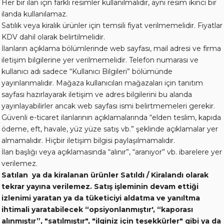
Her bir ilan için farklı resimler kullanılmalıdır, aynı resim ikinci bir
ilanda kullanılamaz.
Satılık veya kiralık ürünler için temsili fiyat verilmemelidir. Fiyatlar
KDV dahil olarak belirtilmelidir.
İlanların açıklama bölümlerinde web sayfası, mail adresi ve firma
iletişim bilgilerine yer verilmemelidir. Telefon numarası ve
kullanıcı adı sadece “Kullanıcı Bilgileri” bölümünde
yayınlanmalıdır. Mağaza kullanıcıları mağazaları için tanıtım
sayfası hazırlayarak iletişim ve adres bilgilerini bu alanda
yayınlayabilirler ancak web sayfası ismi belirtmemeleri gerekir.
Güvenli e-ticaret ilanlarının açıklamalarında “elden teslim, kapıda
ödeme, eft, havale, yüz yüze satış vb.” şeklinde açıklamalar yer
almamalıdır. Hiçbir iletişim bilgisi paylaşılmamalıdır.
İlan başlığı veya açıklamasında “alınır”, “aranıyor” vb. ibarelere yer
verilemez.
Satılan ya da kiralanan ürünler Satıldı / Kiralandı olarak
tekrar yayına verilemez. Satış işleminin devam ettiği
izlenimi yaratan ya da tüketiciyi aldatma ve yanıltma
ihtimali yaratabilecek “opsiyonlanmıştır', “kaporası
alınmıştır”, "satılmıştır", "ilginiz için teşekkürler" gibi ya da