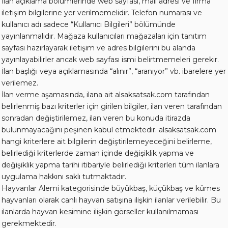
İlan açıklama bölümlerinde web sayfası, mail adresi ve firma
iletişim bilgilerine yer verilmemelidir. Telefon numarası ve
kullanıcı adı sadece “Kullanıcı Bilgileri” bölümünde
yayınlanmalıdır. Mağaza kullanıcıları mağazaları için tanıtım
sayfası hazırlayarak iletişim ve adres bilgilerini bu alanda
yayınlayabilirler ancak web sayfası ismi belirtmemeleri gerekir.
İlan başlığı veya açıklamasında “alınır”, “aranıyor” vb. ibarelere yer
verilemez.
İlan verme aşamasında, ilana ait alsaksatsak.com tarafından
belirlenmiş bazı kriterler için girilen bilgiler, ilan veren tarafından
sonradan değiştirilemez, ilan veren bu konuda itirazda
bulunmayacağını peşinen kabul etmektedir. alsaksatsak.com
hangi kriterlere ait bilgilerin değiştirilemeyeceğini belirleme,
belirlediği kriterlerde zaman içinde değişiklik yapma ve
değişiklik yapma tarihi itibariyle belirlediği kriterleri tüm ilanlara
uygulama hakkını saklı tutmaktadır.
Hayvanlar Alemi kategorisinde büyükbaş, küçükbaş ve kümes
hayvanları olarak canlı hayvan satışına ilişkin ilanlar verilebilir. Bu
ilanlarda hayvan kesimine ilişkin görseller kullanılmaması
gerekmektedir.