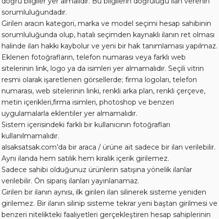
doğru bilgiler yer almalıdır. Bu bilgilerin doğruluğu ilan verenin
sorumluluğundadır.
Girilen aracın kategori, marka ve model seçimi hesap sahibinin
sorumluluğunda olup, hatalı seçimden kaynaklı ilanın ret olması
halinde ilan hakkı kaybolur ve yeni bir hak tanımlaması yapılmaz.
Eklenen fotoğrafların, telefon numarası veya farklı web
sitelerinin link, logo ya da isimleri yer almamalıdır. Seçili vitrin
resmi olarak işaretlenen görsellerde; firma logoları, telefon
numarası, web sitelerinin linki, renkli arka plan, renkli çerçeve,
metin içerikleri,firma isimleri, photoshop ve benzeri
uygulamalarla eklentiler yer almamalıdır.
Sistem içerisindeki farklı bir kullanıcının fotoğrafları
kullanılmamalıdır.
alsaksatsak.com’da bir araca / ürüne ait sadece bir ilan verilebilir.
Aynı ilanda hem satılık hem kiralık içerik girilemez.
Sadece sahibi olduğunuz ürünlerin satışına yönelik ilanlar
verilebilir. Ön sipariş ilanları yayınlanamaz.
Girilen bir ilanın aynısı, ilk girilen ilan silinerek sisteme yeniden
girilemez. Bir ilanın silinip sisteme tekrar yeni baştan girilmesi ve
benzeri nitelikteki faaliyetleri gerçekleştiren hesap sahiplerinin