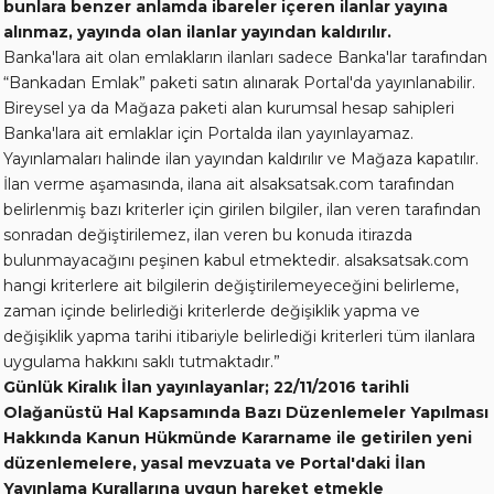
bunlara benzer anlamda ibareler içeren ilanlar yayına
alınmaz, yayında olan ilanlar yayından kaldırılır.
Banka'lara ait olan emlakların ilanları sadece Banka'lar tarafından
“Bankadan Emlak” paketi satın alınarak Portal'da yayınlanabilir.
Bireysel ya da Mağaza paketi alan kurumsal hesap sahipleri
Banka'lara ait emlaklar için Portalda ilan yayınlayamaz.
Yayınlamaları halinde ilan yayından kaldırılır ve Mağaza kapatılır.
İlan verme aşamasında, ilana ait alsaksatsak.com tarafından
belirlenmiş bazı kriterler için girilen bilgiler, ilan veren tarafından
sonradan değiştirilemez, ilan veren bu konuda itirazda
bulunmayacağını peşinen kabul etmektedir. alsaksatsak.com
hangi kriterlere ait bilgilerin değiştirilemeyeceğini belirleme,
zaman içinde belirlediği kriterlerde değişiklik yapma ve
değişiklik yapma tarihi itibariyle belirlediği kriterleri tüm ilanlara
uygulama hakkını saklı tutmaktadır.”
Günlük Kiralık İlan yayınlayanlar; 22/11/2016 tarihli
Olağanüstü Hal Kapsamında Bazı Düzenlemeler Yapılması
Hakkında Kanun Hükmünde Kararname ile getirilen yeni
düzenlemelere, yasal mevzuata ve Portal'daki İlan
Yayınlama Kurallarına uygun hareket etmekle