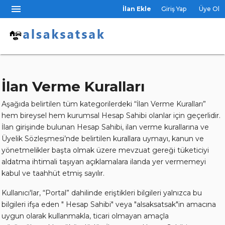
menu
İlan Ekle
Giriş Yap
Üye Ol
İlan Verme Kuralları
Aşağıda belirtilen tüm kategorilerdeki “İlan Verme Kuralları”
hem bireysel hem kurumsal Hesap Sahibi olanlar için geçerlidir.
İlan girişinde bulunan Hesap Sahibi, ilan verme kurallarına ve
Üyelik Sözleşmesi’nde belirtilen kurallara uymayı, kanun ve
yönetmelikler başta olmak üzere mevzuat gereği tüketiciyi
aldatma ihtimali taşıyan açıklamalara ilanda yer vermemeyi
kabul ve taahhüt etmiş sayılır.
Kullanıcı'lar, “Portal” dahilinde eriştikleri bilgileri yalnızca bu
bilgileri ifşa eden " Hesap Sahibi" veya "alsaksatsak"in amacına
uygun olarak kullanmakla, ticari olmayan amaçla