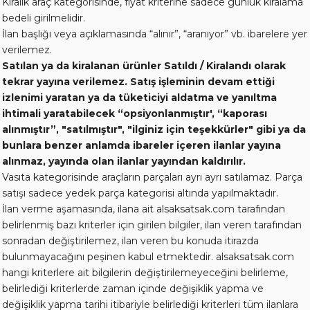
Kiralık araç kategorisinde, fiyat kriterine sadece günlük kiralama
bedeli girilmelidir.
İlan başlığı veya açıklamasında “alınır”, “aranıyor” vb. ibarelere yer
verilemez.
Satılan ya da kiralanan ürünler Satıldı / Kiralandı olarak
tekrar yayına verilemez. Satış işleminin devam ettiği
izlenimi yaratan ya da tüketiciyi aldatma ve yanıltma
ihtimali yaratabilecek “opsiyonlanmıştır', “kaporası
alınmıştır”, "satılmıştır", "ilginiz için teşekkürler" gibi ya da
bunlara benzer anlamda ibareler içeren ilanlar yayına
alınmaz, yayında olan ilanlar yayından kaldırılır.
Vasıta kategorisinde araçların parçaları ayrı ayrı satılamaz. Parça
satışı sadece yedek parça kategorisi altında yapılmaktadır.
İlan verme aşamasında, ilana ait alsaksatsak.com tarafından
belirlenmiş bazı kriterler için girilen bilgiler, ilan veren tarafından
sonradan değiştirilemez, ilan veren bu konuda itirazda
bulunmayacağını peşinen kabul etmektedir. alsaksatsak.com
hangi kriterlere ait bilgilerin değiştirilemeyeceğini belirleme,
belirlediği kriterlerde zaman içinde değişiklik yapma ve
değişiklik yapma tarihi itibariyle belirlediği kriterleri tüm ilanlara