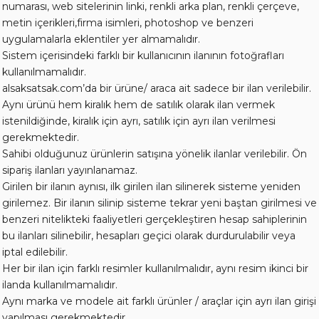
numarası, web sitelerinin linki, renkli arka plan, renkli çerçeve,
metin içerikleri,firma isimleri, photoshop ve benzeri
uygulamalarla eklentiler yer almamalıdır.
Sistem içerisindeki farklı bir kullanıcının ilanının fotoğrafları
kullanılmamalıdır.
alsaksatsak.com’da bir ürüne/ araca ait sadece bir ilan verilebilir.
Aynı ürünü hem kiralık hem de satılık olarak ilan vermek
istenildiğinde, kiralık için ayrı, satılık için ayrı ilan verilmesi
gerekmektedir.
Sahibi olduğunuz ürünlerin satışına yönelik ilanlar verilebilir. Ön
sipariş ilanları yayınlanamaz.
Girilen bir ilanın aynısı, ilk girilen ilan silinerek sisteme yeniden
girilemez. Bir ilanın silinip sisteme tekrar yeni baştan girilmesi ve
benzeri nitelikteki faaliyetleri gerçekleştiren hesap sahiplerinin
bu ilanları silinebilir, hesapları geçici olarak durdurulabilir veya
iptal edilebilir.
Her bir ilan için farklı resimler kullanılmalıdır, aynı resim ikinci bir
ilanda kullanılmamalıdır.
Aynı marka ve modele ait farklı ürünler / araçlar için ayrı ilan girişi
yapılması gerekmektedir.