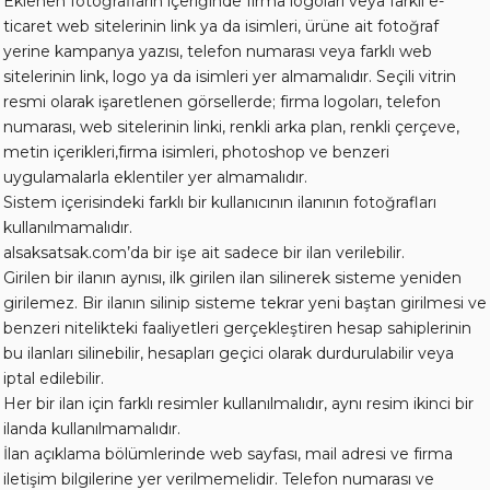
Eklenen fotoğrafların içeriğinde firma logoları veya farklı e-
ticaret web sitelerinin link ya da isimleri, ürüne ait fotoğraf
yerine kampanya yazısı, telefon numarası veya farklı web
sitelerinin link, logo ya da isimleri yer almamalıdır. Seçili vitrin
resmi olarak işaretlenen görsellerde; firma logoları, telefon
numarası, web sitelerinin linki, renkli arka plan, renkli çerçeve,
metin içerikleri,firma isimleri, photoshop ve benzeri
uygulamalarla eklentiler yer almamalıdır.
Sistem içerisindeki farklı bir kullanıcının ilanının fotoğrafları
kullanılmamalıdır.
alsaksatsak.com’da bir işe ait sadece bir ilan verilebilir.
Girilen bir ilanın aynısı, ilk girilen ilan silinerek sisteme yeniden
girilemez. Bir ilanın silinip sisteme tekrar yeni baştan girilmesi ve
benzeri nitelikteki faaliyetleri gerçekleştiren hesap sahiplerinin
bu ilanları silinebilir, hesapları geçici olarak durdurulabilir veya
iptal edilebilir.
Her bir ilan için farklı resimler kullanılmalıdır, aynı resim ikinci bir
ilanda kullanılmamalıdır.
İlan açıklama bölümlerinde web sayfası, mail adresi ve firma
iletişim bilgilerine yer verilmemelidir. Telefon numarası ve