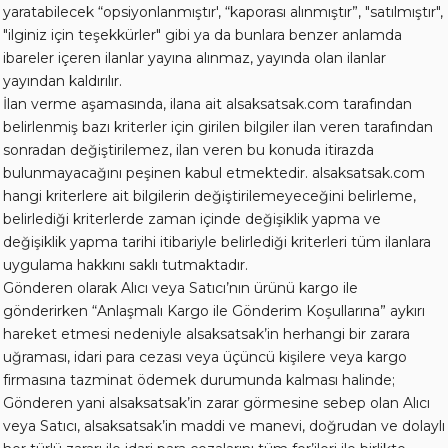
yaratabilecek “opsiyonlanmıştır', “kaporası alınmıştır”, "satılmıştır",
"ilginiz için teşekkürler" gibi ya da bunlara benzer anlamda
ibareler içeren ilanlar yayına alınmaz, yayında olan ilanlar
yayından kaldırılır.
İlan verme aşamasında, ilana ait alsaksatsak.com tarafından
belirlenmiş bazı kriterler için girilen bilgiler ilan veren tarafından
sonradan değiştirilemez, ilan veren bu konuda itirazda
bulunmayacağını peşinen kabul etmektedir. alsaksatsak.com
hangi kriterlere ait bilgilerin değiştirilemeyeceğini belirleme,
belirlediği kriterlerde zaman içinde değişiklik yapma ve
değişiklik yapma tarihi itibariyle belirlediği kriterleri tüm ilanlara
uygulama hakkını saklı tutmaktadır.
Gönderen olarak Alıcı veya Satıcı’nın ürünü kargo ile
gönderirken “Anlaşmalı Kargo ile Gönderim Koşullarına” aykırı
hareket etmesi nedeniyle alsaksatsak’in herhangi bir zarara
uğraması, idari para cezası veya üçüncü kişilere veya kargo
firmasına tazminat ödemek durumunda kalması halinde;
Gönderen yani alsaksatsak’in zarar görmesine sebep olan Alıcı
veya Satıcı, alsaksatsak’in maddi ve manevi, doğrudan ve dolaylı