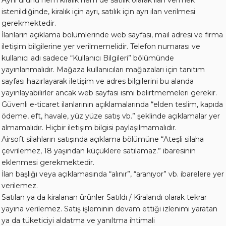
Aynı ürünü hem kiralık hem de satılık olarak ilan vermek
istenildiğinde, kiralık için ayrı, satılık için ayrı ilan verilmesi
gerekmektedir.
İlanların açıklama bölümlerinde web sayfası, mail adresi ve firma
iletişim bilgilerine yer verilmemelidir. Telefon numarası ve
kullanıcı adı sadece “Kullanıcı Bilgileri” bölümünde
yayınlanmalıdır. Mağaza kullanıcıları mağazaları için tanıtım
sayfası hazırlayarak iletişim ve adres bilgilerini bu alanda
yayınlayabilirler ancak web sayfası ismi belirtmemeleri gerekir.
Güvenli e-ticaret ilanlarının açıklamalarında “elden teslim, kapıda
ödeme, eft, havale, yüz yüze satış vb.” şeklinde açıklamalar yer
almamalıdır. Hiçbir iletişim bilgisi paylaşılmamalıdır.
Airsoft silahların satışında açıklama bölümüne “Ateşli silaha
çevrilemez, 18 yaşından küçüklere satılamaz.” ibaresinin
eklenmesi gerekmektedir.
İlan başlığı veya açıklamasında “alınır”, “aranıyor” vb. ibarelere yer
verilemez.
Satılan ya da kiralanan ürünler Satıldı / Kiralandı olarak tekrar
yayına verilemez. Satış işleminin devam ettiği izlenimi yaratan
ya da tüketiciyi aldatma ve yanıltma ihtimali