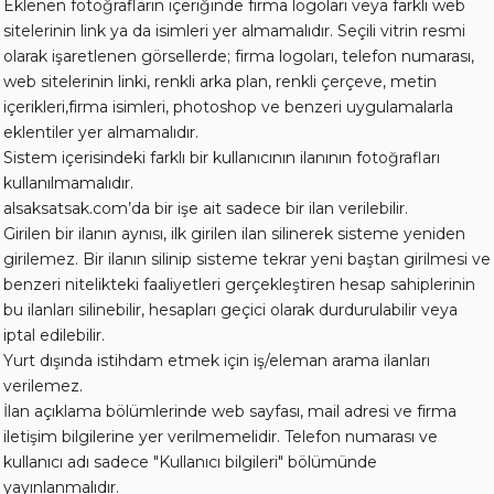
Eklenen fotoğrafların içeriğinde firma logoları veya farklı web
sitelerinin link ya da isimleri yer almamalıdır. Seçili vitrin resmi
olarak işaretlenen görsellerde; firma logoları, telefon numarası,
web sitelerinin linki, renkli arka plan, renkli çerçeve, metin
içerikleri,firma isimleri, photoshop ve benzeri uygulamalarla
eklentiler yer almamalıdır.
Sistem içerisindeki farklı bir kullanıcının ilanının fotoğrafları
kullanılmamalıdır.
alsaksatsak.com’da bir işe ait sadece bir ilan verilebilir.
Girilen bir ilanın aynısı, ilk girilen ilan silinerek sisteme yeniden
girilemez. Bir ilanın silinip sisteme tekrar yeni baştan girilmesi ve
benzeri nitelikteki faaliyetleri gerçekleştiren hesap sahiplerinin
bu ilanları silinebilir, hesapları geçici olarak durdurulabilir veya
iptal edilebilir.
Yurt dışında istihdam etmek için iş/eleman arama ilanları
verilemez.
İlan açıklama bölümlerinde web sayfası, mail adresi ve firma
iletişim bilgilerine yer verilmemelidir. Telefon numarası ve
kullanıcı adı sadece "Kullanıcı bilgileri" bölümünde
yayınlanmalıdır.