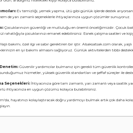
or olun, aradığınız nitelikteki kişiyi kolayca bulabilirsiniz.
dımcıları:
Ev temizliği, yemek yapma, ütü gibi günlük işlerde destek arıyorsanız
em de yarı zamanlı seçeneklerle ihtiyaçlarınıza uygun çözümler sunuyoruz.
ı:
Çocuklarınızın güvenliği ve mutluluğu en önemli önceliğimizdir. Çocuk bakım
l rahatlığıyla çocuklarınızı emanet edebilirsiniz. Esnek çalışma saatleri ve kişi
Yaşlı bakımı, özel ilgi ve sabır gerektiren bir iştir. Alsaksatsak.com olarak, ya
klerinizin en iyi bakımı almasını sağlıyoruz. Günlük aktivitelerden tıbbi destekl
 Denetim:
Güvenilir yardımcılar bulmanız için gerekli tüm güvenlik kontrollerin
 sunduğumuz hizmetler, yüksek güvenlik standartları ve şeffaf süreçler ile des
ma Seçenekleri:
İhtiyacınıza göre tam zamanlı, yarı zamanlı veya saatlik ya
ürlü ihtiyacınıza en uygun çözümü kolayca bulabilirsiniz.
m'da, hayatınızı kolaylaştıracak doğru yardımcıyı bulmak artık çok daha kola
şlayın.