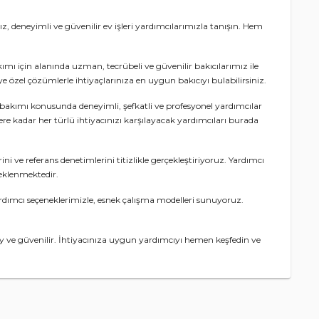
, deneyimli ve güvenilir ev işleri yardımcılarımızla tanışın. Hem
ı için alanında uzman, tecrübeli ve güvenilir bakıcılarımız ile
ye özel çözümlerle ihtiyaçlarınıza en uygun bakıcıyı bulabilirsiniz.
şlı bakımı konusunda deneyimli, şefkatli ve profesyonel yardımcılar
ere kadar her türlü ihtiyacınızı karşılayacak yardımcıları burada
i ve referans denetimlerini titizlikle gerçekleştiriyoruz. Yardımcı
teklenmektedir.
rdımcı seçeneklerimizle, esnek çalışma modelleri sunuyoruz.
y ve güvenilir. İhtiyacınıza uygun yardımcıyı hemen keşfedin ve