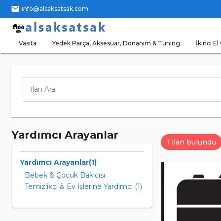
mail
info@alsaksatsak.com
Vasıta
Yedek Parça, Aksesuar, Donanım & Tuning
İkinci El 
İlan Ara
Yardımcı Arayanlar
1 ilan bulundu
Yardımcı Arayanlar(1)
Bebek & Çocuk Bakıcısı
Temizlikçi & Ev İşlerine Yardımcı (1)