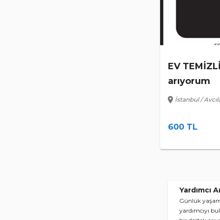
EV TEMİZLİ
arıyorum
location_on
İstanbul / Avcıl
600 TL
Yardımcı Ar
Günlük yaşamın
yardımcıyı bulm