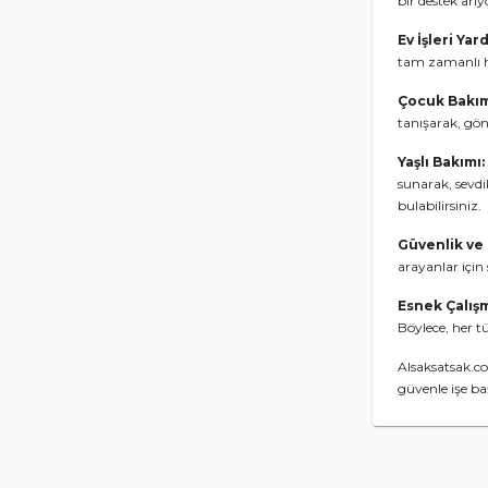
bir destek arıy
Ev İşleri Yar
tam zamanlı h
Çocuk Bakım
tanışarak, gönü
Yaşlı Bakımı:
sunarak, sevdi
bulabilirsiniz.
Güvenlik ve
arayanlar için
Esnek Çalış
Böylece, her t
Alsaksatsak.co
güvenle işe ba