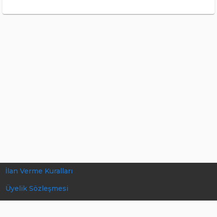
İlan Verme Kuralları
Üyelik Sözleşmesi
Gizlilik Politikası