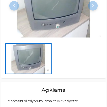
keyboard_arrow_left
keyboard_arrow_right
Açıklama
Markasını bilmiyorum. ama çalışır vaziyette