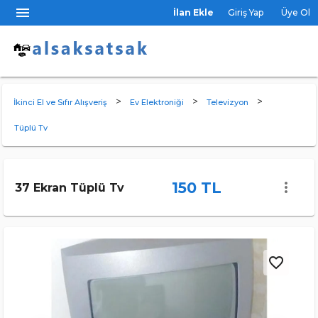
menu
İlan Ekle
Giriş Yap
Üye Ol
>
>
>
İkinci El ve Sıfır Alışveriş
Ev Elektroniği
Televizyon
Tüplü Tv
150 TL
more_vert
37 Ekran Tüplü Tv
favorite_border