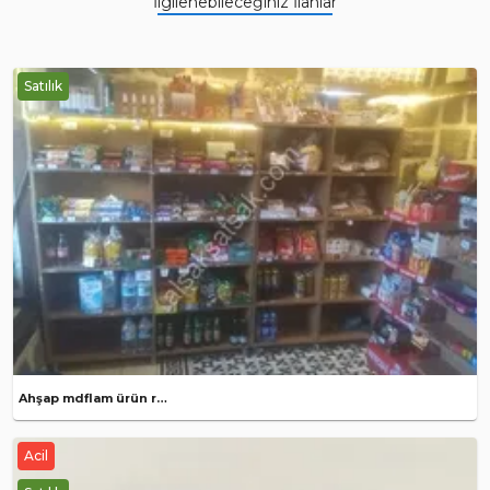
İlgilenebileceğiniz İlanlar
Satılık
Ahşap mdflam ürün rafları
Acil