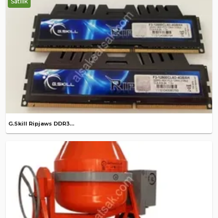
Satılık
G.Skill Ripjaws DDR31600 2X2 GB Ram