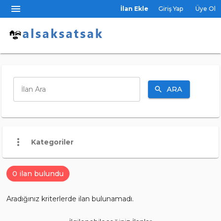
menu
İlan Ekle
Giriş Yap
Üye Ol
ARA
İlan Ara
search
more_vert
Kategoriler
0 ilan bulundu
Aradığınız kriterlerde ilan bulunamadı.