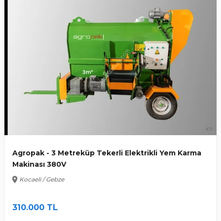
Agropak - 3 Metreküp Tekerli Elektrikli Yem Karma
Makinası 380V
location_on
Kocaeli / Gebze
310.000 TL