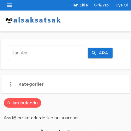
menu
İlan Ekle
Giriş Yap
Üye Ol
ARA
İlan Ara
search
more_vert
Kategoriler
0 ilan bulundu
Aradığınız kriterlerde ilan bulunamadı.