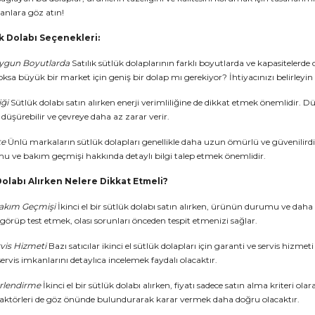
 ilanlara göz atın!
ük Dolabı Seçenekleri:
Uygun Boyutlarda
Satılık sütlük dolaplarının farklı boyutlarda ve kapasitele
ksa büyük bir market için geniş bir dolap mı gerekiyor? İhtiyacınızı belirleyin
iği
Sütlük dolabı satın alırken enerji verimliliğine de dikkat etmek önemlidir. 
 düşürebilir ve çevreye daha az zarar verir.
te
Ünlü markaların sütlük dolapları genellikle daha uzun ömürlü ve güvenilirdir.
 ve bakım geçmişi hakkında detaylı bilgi talep etmek önemlidir.
 Dolabı Alırken Nelere Dikkat Etmeli?
akım Geçmişi
İkinci el bir sütlük dolabı satın alırken, ürünün durumu ve da
 görüp test etmek, olası sorunları önceden tespit etmenizi sağlar.
rvis Hizmeti
Bazı satıcılar ikinci el sütlük dolapları için garanti ve servis hiz
servis imkanlarını detaylıca incelemek faydalı olacaktır.
erlendirme
İkinci el bir sütlük dolabı alırken, fiyatı sadece satın alma kriteri 
faktörleri de göz önünde bulundurarak karar vermek daha doğru olacaktır.