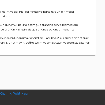
likle ihtiyaçlarınızı belirlemeli ve buna uygun bir model
malısınız.
rünün durumu, bakım geçmişi, garanti ve servis hizmeti gibi
eli ve ürünün kalitesini de göz önünde bulundurmalısınız.
önünde bulundurmak önemlidir. Satılık ve 2. el ilanlara göz atarak,
abilirsiniz. Unutmayın, doğru seçim yapmak uzun vadede size tasarruf
Gizlilik Politikası