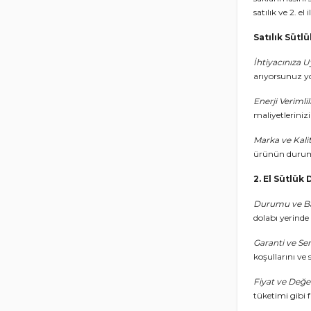
satılık ve 2. el
Satılık Sütl
İhtiyacınıza 
arıyorsunuz yo
Enerji Verimlil
maliyetlerinizi
Marka ve Kali
ürünün durumu
2. El Sütlük
Durumu ve B
dolabı yerinde
Garanti ve Se
koşullarını ve 
Fiyat ve Değ
tüketimi gibi 