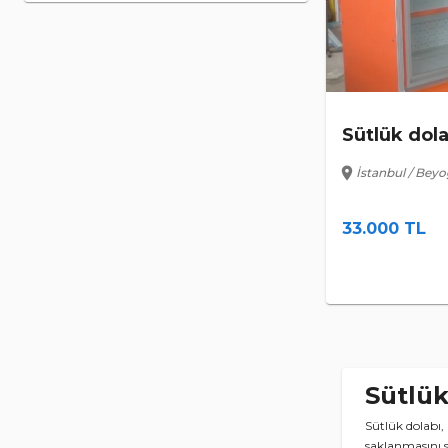
Sütlük dola
location_on
İstanbul / Beyo
33.000 TL
Sütlük
Sütlük dolabı, 
saklanmasını s