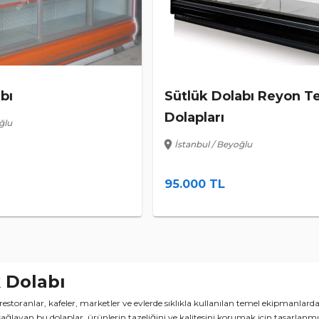
bı
Sütlük Dolabı Reyon Te
Dolapları
ğlu
location_on
İstanbul / Beyoğlu
95.000 TL
 Dolabı
restoranlar, kafeler, marketler ve evlerde sıklıkla kullanılan temel ekipmanlardan
ağlayan bu dolaplar, ürünlerin tazeliğini ve kalitesini korumak için tasarlanmı