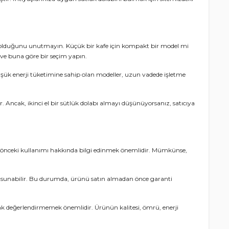
rde olduğunu unutmayın. Küçük bir kafe için kompakt bir model mi
 ve buna göre bir seçim yapın.
Düşük enerji tüketimine sahip olan modeller, uzun vadede işletme
 Ancak, ikinci el bir sütlük dolabı almayı düşünüyorsanız, satıcıya
ha önceki kullanımı hakkında bilgi edinmek önemlidir. Mümkünse,
meti sunabilir. Bu durumda, ürünü satın almadan önce garanti
olarak değerlendirmemek önemlidir. Ürünün kalitesi, ömrü, enerji