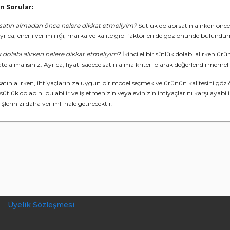
n Sorular:
 satın almadan önce nelere dikkat etmeliyim?
Sütlük dolabı satın alırken önce
yrıca, enerji verimliliği, marka ve kalite gibi faktörleri de göz önünde bulundur
ük dolabı alırken nelere dikkat etmeliyim?
İkinci el bir sütlük dolabı alırken ü
kate almalısınız. Ayrıca, fiyatı sadece satın alma kriteri olarak değerlendirmem
satın alırken, ihtiyaçlarınıza uygun bir model seçmek ve ürünün kalitesini göz 
sütlük dolabını bulabilir ve işletmenizin veya evinizin ihtiyaçlarını karşılay
şlerinizi daha verimli hale getirecektir.
Üyelik Sözleşmesi