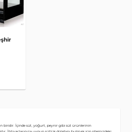
şhir
 biridir. İçinde süt, yoğurt, peynir gibi süt ürünlerinin
ştır. İhtiyaçlarınıza uygun sütlük dolabını bulmak için sitemizdeki