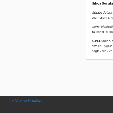
Sıkça Sorula
Sütlük dolabı
seçmelisiniz. A
İkinci el sütl
faktörleri dik
Sütlük dolabı 
size en uygun 
sağlayacak ve i
İlan Verme Kuralları